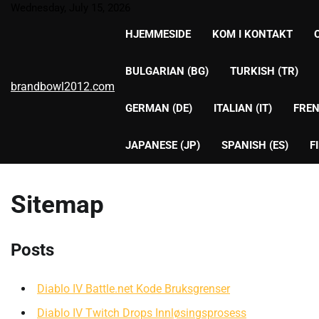
Skip
Wednesday, July 15, 2026
to
HJEMMESIDE
KOM I KONTAKT
content
BULGARIAN (BG)
TURKISH (TR)
brandbowl2012.com
GERMAN (DE)
ITALIAN (IT)
FREN
JAPANESE (JP)
SPANISH (ES)
F
Sitemap
Posts
Diablo IV Battle.net Kode Bruksgrenser
Diablo IV Twitch Drops Innløsingsprosess