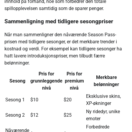
innhold på forhånd, noe som forbedrer den totale
spillopplevelsen samtidig som de sparer penger.
Sammenligning med tidligere sesongpriser
Når man sammenligner den nåværende Season Pass-
prisen med tidligere sesonger, er det merkbare trender i
kostnad og verdi. For eksempel kan tidligere sesonger ha
hatt lavere introduksjonspriser, men tilbudt færre
belønninger.
Pris for
Pris for
Merkbare
Sesong
grunnleggende
premium
belønninger
nivå
nivå
Eksklusive skins,
Sesong 1
$10
$20
XP-økninger
Ny ridedyr, unike
Sesong 2
$12
$25
emoter
Forbedrede
Nåværende