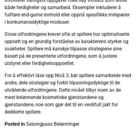
involverer vanligvis oppgaver med høy innsats som tester
både ferdigheter og samarbeid. Eksempler inkluderer å
fullføre end-game innhold eller oppnå spesifikke milepæler
i konkurransedyktige moduser.
Disse utfordringene krever ofte at spillere har optimaliserte
oppsett og en grundig forståelse av karakterens styrker og
svakheter. Spillere må kanskje tilpasse strategiene sine
basert på de presenterte utfordringene, som å justere
utstyret eller ferdighetsoppsettet.
For å effektivt låse opp Nivå 3, bør spillere samarbeide med
andre, dele strategier og forbli tilpasningsdyktige til de
utviklende utfordringene. Dette nivået tilbyr noen av de
mest belønnende kosmetiske gjenstandene og
gjenstandene, noe som gjør det til en verdifull jakt for
dedikerte spillere.
Posted in
Sesongpass Belønninger