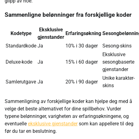
glipp av noe.
Sammenligne belønninger fra forskjellige koder
Eksklusive
Kodetype
Erfaringsøkning
Sesongbelønnin
gjenstander
Standardkode
Ja
10% i 30 dager
Sesong-skins
Eksklusive
Deluxe-kode
Ja
15% i 60 dager
sesongbaserte
gjenstander
Unike karakter-
Samlerutgave
Ja
20% i 90 dager
skins
Sammenligning av forskjellige koder kan hjelpe deg med å
velge det beste alternativet for dine spillbehov. Vurder
typene belønninger, varigheten av erfaringsøkningene, og
eventuelle
eksklusive gjenstander
som kan appellere til deg
før du tar en beslutning.