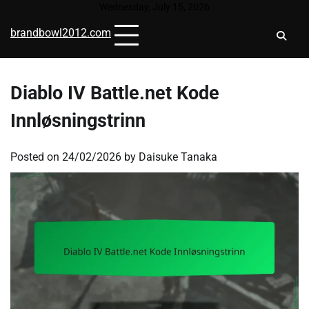
Skip
Wednesday, July 15, 2026
to
brandbowl2012.com
content
Diablo IV Battle.net Kode
Innløsningstrinn
Posted on
24/02/2026
by
Daisuke Tanaka