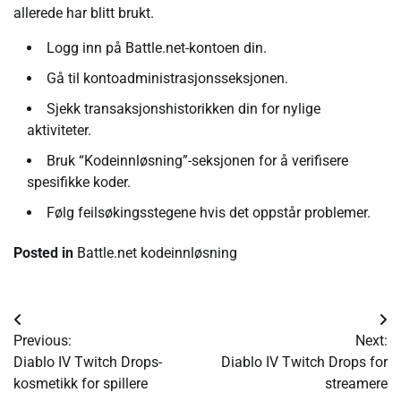
allerede har blitt brukt.
Logg inn på Battle.net-kontoen din.
Gå til kontoadministrasjonsseksjonen.
Sjekk transaksjonshistorikken din for nylige
aktiviteter.
Bruk “Kodeinnløsning”-seksjonen for å verifisere
spesifikke koder.
Følg feilsøkingsstegene hvis det oppstår problemer.
Posted in
Battle.net kodeinnløsning
Post
Previous:
Next:
navigation
Diablo IV Twitch Drops-
Diablo IV Twitch Drops for
kosmetikk for spillere
streamere