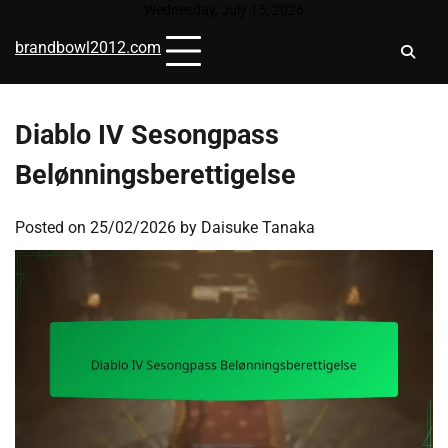
Skip
Wednesday, July 15, 2026
to
brandbowl2012.com
content
Diablo IV Sesongpass
Belønningsberettigelse
Posted on
25/02/2026
by
Daisuke Tanaka