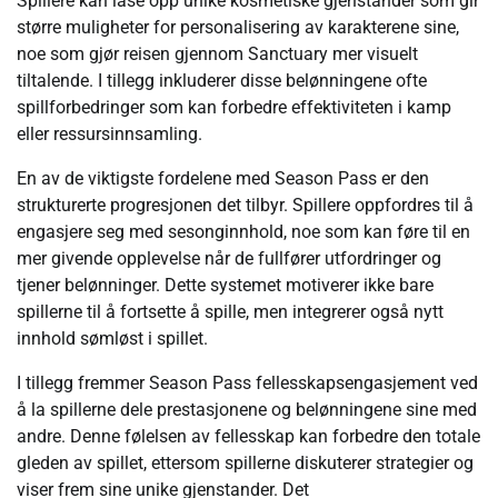
Spillere kan låse opp unike kosmetiske gjenstander som gir
større muligheter for personalisering av karakterene sine,
noe som gjør reisen gjennom Sanctuary mer visuelt
tiltalende. I tillegg inkluderer disse belønningene ofte
spillforbedringer som kan forbedre effektiviteten i kamp
eller ressursinnsamling.
En av de viktigste fordelene med Season Pass er den
strukturerte progresjonen det tilbyr. Spillere oppfordres til å
engasjere seg med sesonginnhold, noe som kan føre til en
mer givende opplevelse når de fullfører utfordringer og
tjener belønninger. Dette systemet motiverer ikke bare
spillerne til å fortsette å spille, men integrerer også nytt
innhold sømløst i spillet.
I tillegg fremmer Season Pass fellesskapsengasjement ved
å la spillerne dele prestasjonene og belønningene sine med
andre. Denne følelsen av fellesskap kan forbedre den totale
gleden av spillet, ettersom spillerne diskuterer strategier og
viser frem sine unike gjenstander. Det