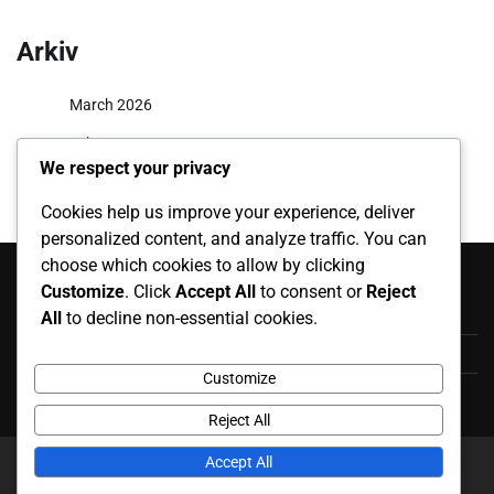
Arkiv
March 2026
February 2026
We respect your privacy
Cookies help us improve your experience, deliver
personalized content, and analyze traffic. You can
Kategorier
choose which cookies to allow by clicking
Customize
. Click
Accept All
to consent or
Reject
Battle.net kodeinnløsning
All
to decline non-essential cookies.
Sesongpass Belønninger
Customize
Twitch Drops Kosmetikk
Reject All
Accept All
Copyright © 2026
brandbowl2012.com
Theme: News
Report By
Adore Themes
.