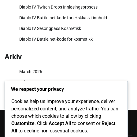
Diablo IV Twitch Drops Innløsingsprosess
Diablo IV Battle.net-kode for eksklusivt innhold
Diablo IV Sesongpass Kosmetikk
Diablo IV Battle.net-kode for kosmetikk
Arkiv
March 2026
February 2026
We respect your privacy
Cookies help us improve your experience, deliver
personalized content, and analyze traffic. You can
Kategorier
choose which cookies to allow by clicking
Customize
. Click
Accept All
to consent or
Reject
Battle.net kodeinnløsning
All
to decline non-essential cookies.