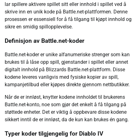
lar spillere aktivere spillet sitt eller innhold i spillet ved å
skrive inn en unik kode på Battle.net-plattformen. Denne
prosessen er essensiell for å få tilgang til kjøpt innhold og
sikre en smidig spillopplevelse.
Definisjon av Battle.net-koder
Battle.net-koder er unike alfanumeriske strenger som kan
brukes til å låse opp spill, gjenstander i spillet eller annet
digitalt innhold på Blizzards Battle.net-plattform. Disse
kodene leveres vanligvis med fysiske kopier av spill,
kampanjetilbud eller kjøpes direkte gjennom nettbutikker.
Når de er innløst, knytter kodene innholdet til brukerens
Battle.net-konto, noe som gjør det enkelt å få tilgang på
støttede enheter. Det er viktig å oppbevare disse kodene
sikkert inntil de er innløst, da de kun kan brukes én gang.
Typer koder tilgjengelig for Diablo IV