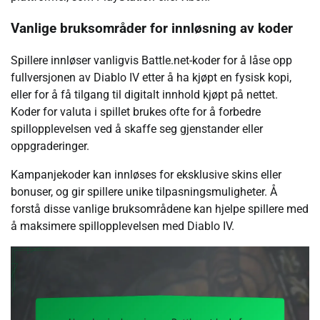
Vanlige bruksområder for innløsning av koder
Spillere innløser vanligvis Battle.net-koder for å låse opp
fullversjonen av Diablo IV etter å ha kjøpt en fysisk kopi,
eller for å få tilgang til digitalt innhold kjøpt på nettet.
Koder for valuta i spillet brukes ofte for å forbedre
spillopplevelsen ved å skaffe seg gjenstander eller
oppgraderinger.
Kampanjekoder kan innløses for eksklusive skins eller
bonuser, og gir spillere unike tilpasningsmuligheter. Å
forstå disse vanlige bruksområdene kan hjelpe spillere med
å maksimere spillopplevelsen med Diablo IV.