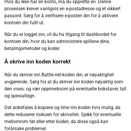
Hvis du ikke har en konto, må du opprette en. Denne
prosessen krever vanligvis en e-postadresse og et sikkert
passord. Sørg for å verifisere e-posten din for å aktivere
kontoen din fullt ut.
Når du er logget inn, vil du ha tilgang til dashbordet for
kontoen din, hvor du kan administrere spillene dine,
betalingsmetoder og koder.
Å skrive inn koden korrekt
Når du skriver inn Battle.net-koden din, er nøyaktighet
avgjørende. Sørg for at du skriver inn koden nøyaktig som
den vises, og vær oppmerksom på eventuelle bokstaver, tall
og spesialtegn.
Det anbefales å kopiere og lime inn koden hvis mulig, da
dette reduserer risikoen for skrivefeil. Sjekk for eventuelle
mellomrom før eller etter koden, da disse også kan
forårsake problemer.