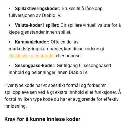
Spillaktiveringskoder:
Brukes til å låse opp
fullversjonen av Diablo IV.
Valuta-koder i spillet:
Gir spillere virtuell valuta for å
kjøpe gjenstander innen spillet.
Kampanjekoder:
Ofte en del av
markedsføringskampanjer, kan disse kodene gi
eksklusive gjenstander
eller bonuser.
Sesongpass-koder:
Gir tilgang til sesongbasert
innhold og belønninger innen Diablo IV.
Hver type kode har et spesifikt formål og forbedrer
spillopplevelsen ved å gi ekstra innhold eller funksjoner. Å
forstå hvilken type kode du har er avgjørende for effektiv
innløsning.
Krav for å kunne innløse koder