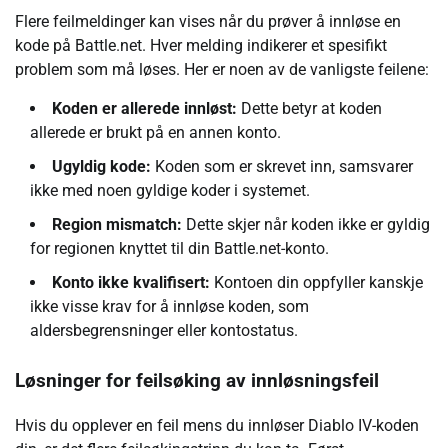
Flere feilmeldinger kan vises når du prøver å innløse en
kode på Battle.net. Hver melding indikerer et spesifikt
problem som må løses. Her er noen av de vanligste feilene:
Koden er allerede innløst:
Dette betyr at koden
allerede er brukt på en annen konto.
Ugyldig kode:
Koden som er skrevet inn, samsvarer
ikke med noen gyldige koder i systemet.
Region mismatch:
Dette skjer når koden ikke er gyldig
for regionen knyttet til din Battle.net-konto.
Konto ikke kvalifisert:
Kontoen din oppfyller kanskje
ikke visse krav for å innløse koden, som
aldersbegrensninger eller kontostatus.
Løsninger for feilsøking av innløsningsfeil
Hvis du opplever en feil mens du innløser Diablo IV-koden