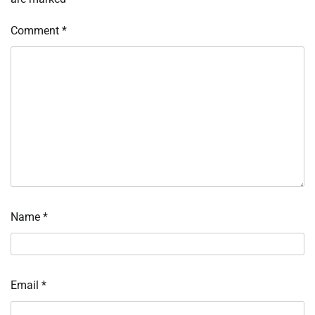
Comment
*
Name
*
Email
*