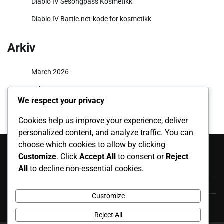
Diablo IV Sesongpass Kosmetikk
Diablo IV Battle.net-kode for kosmetikk
Arkiv
March 2026
February 2026
We respect your privacy
Cookies help us improve your experience, deliver
personalized content, and analyze traffic. You can
Kategorier
choose which cookies to allow by clicking
Customize
. Click
Accept All
to consent or
Reject
Battle.net kodeinnløsning
All
to decline non-essential cookies.
Sesongpass Belønninger
Customize
Twitch Drops Kosmetikk
Reject All