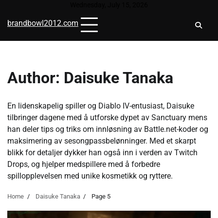
Skip
Wednesday, July 15, 2026
to
brandbowl2012.com
content
Author:
Daisuke Tanaka
En lidenskapelig spiller og Diablo IV-entusiast, Daisuke
tilbringer dagene med å utforske dypet av Sanctuary mens
han deler tips og triks om innløsning av Battle.net-koder og
maksimering av sesongpassbelønninger. Med et skarpt
blikk for detaljer dykker han også inn i verden av Twitch
Drops, og hjelper medspillere med å forbedre
spillopplevelsen med unike kosmetikk og ryttere.
Home
Daisuke Tanaka
Page 5